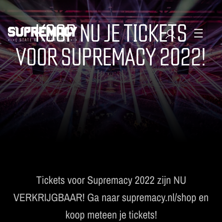
KOOP NU JE TICKETS
VOOR SUPREMACY 2022!
TICKETS
MANAGE EMAIL SUBSCRIPTIONS
LINE-UP
FAQ
MERCHANDISE
MUSIC
SUPREMACY CLASSICS
Tickets voor Supremacy 2022 zijn NU
VERKRIJGBAAR! Ga naar supremacy.nl/shop en
koop meteen je tickets!