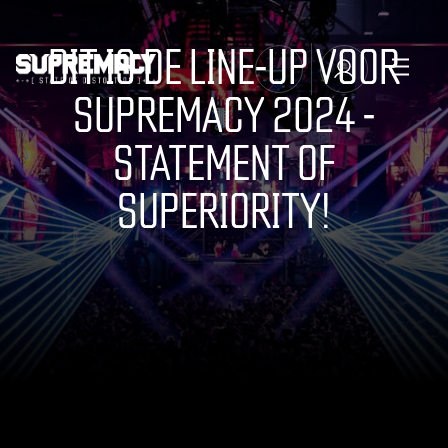
DIT IS DE LINE-UP VOOR
SUPREMACY 2024 -
TICKETS
STATEMENT OF
MANAGE EMAIL SUBSCRIPTIONS
LINE-UP
SUPERIORITY!
FAQ
MERCHANDISE
MUSIC
SUPREMACY CLASSICS